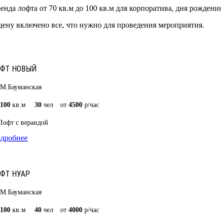
енда лофта от 70 кв.м до 100 кв.м для корпоратива, дня рождени
цену включено все, что нужно для проведения мероприятия.
ОФТ НОВЫЙ
М.Бауманская
100
кв.м
30
чел
от
4500
р/час
Лофт с верандой
дробнее
ФТ НУАР
М.Бауманская
100
кв.м
40
чел
от
4000
р/час