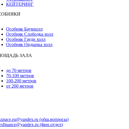
КЕЙТЕРИНГ
СОБНЯКИ
oggle
avigation
Особняк Баумхолл
Особняк Слободка холл
Особняк Гауди холл
Особняк Ордынка холл
ЛОЩАДЬ ЗАЛА
oggle
avigation
до 70 метров
70-100 метров
100-200 метров
от 200 метров
+7 495 106 37 07
+7 999 998 54 86
+7 999 998 54 86
kspace.ru@yandex.ru (общ.вопросы)
esfinance@yandex.ru (фин.отдел)