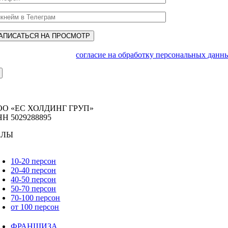
Заполняя форму, даю
согласие на обработку персональных дан
ОО «ЕС ХОЛДИНГ ГРУП»
Н 5029288895
АЛЫ
oggle
avigation
10-20 персон
20-40 персон
40-50 персон
50-70 персон
70-100 персон
от 100 персон
ФРАНШИЗА