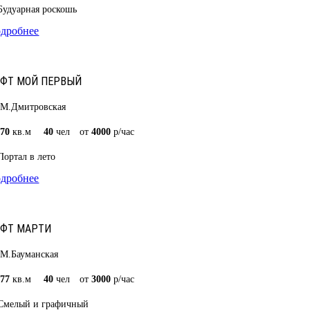
Будуарная роскошь
дробнее
ФТ МОЙ ПЕРВЫЙ
М.Дмитровская
70
кв.м
40
чел
от
4000
р/час
Портал в лето
дробнее
ОФТ МАРТИ
М.Бауманская
77
кв.м
40
чел
от
3000
р/час
Смелый и графичный