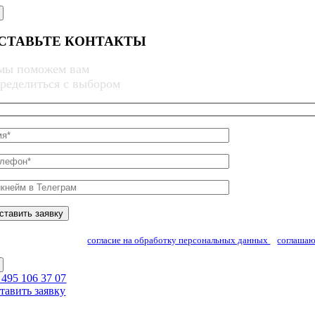
Skip
to
content
СТАВЬТЕ КОНТАКТЫ
мы поможем вам
ределиться с выбором
Заполняя форму, даю
согласие на обработку персональных данных
и
соглашаю
 495 106 37 07
тавить заявку