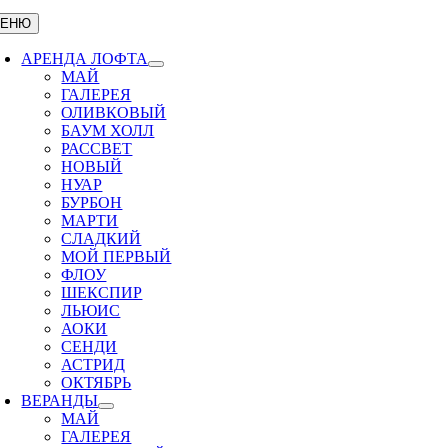
ЕНЮ
АРЕНДА ЛОФТА
МАЙ
ГАЛЕРЕЯ
ОЛИВКОВЫЙ
БАУМ ХОЛЛ
РАССВЕТ
НОВЫЙ
НУАР
БУРБОН
МАРТИ
СЛАДКИЙ
МОЙ ПЕРВЫЙ
ФЛОУ
ШЕКСПИР
ЛЬЮИС
АОКИ
СЕНДИ
АСТРИД
ОКТЯБРЬ
ВЕРАНДЫ
МАЙ
ГАЛЕРЕЯ