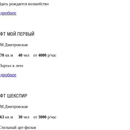
Здесь рождается волшебство
дробнее
ФТ МОЙ ПЕРВЫЙ
М.Дмитровская
70
кв.м
40
чел
от
4000
р/час
Портал в лето
дробнее
ОФТ ШЕКСПИР
М.Дмитровская
63
кв.м
30
чел
от
3000
р/час
Стильный арт-фильм