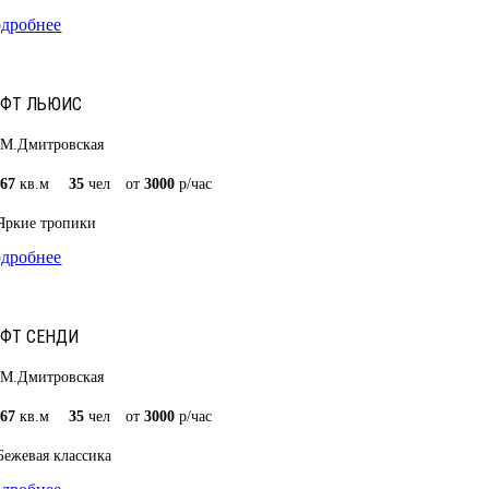
дробнее
ОФТ ЛЬЮИС
М.Дмитровская
67
кв.м
35
чел
от
3000
р/час
Яркие тропики
дробнее
ФТ СЕНДИ
М.Дмитровская
67
кв.м
35
чел
от
3000
р/час
Бежевая классика