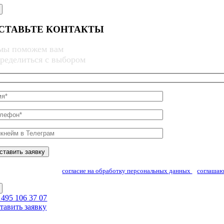
Skip
to
content
СТАВЬТЕ КОНТАКТЫ
мы поможем вам
ределиться с выбором
Заполняя форму, даю
согласие на обработку персональных данных
и
соглашаю
 495 106 37 07
тавить заявку