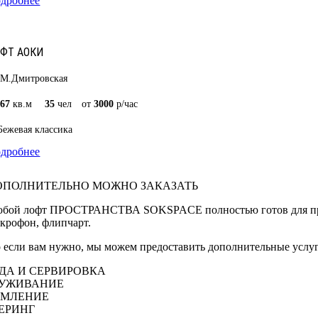
дробнее
ФТ АОКИ
М.Дмитровская
67
кв.м
35
чел
от
3000
р/час
Бежевая классика
дробнее
ОПОЛНИТЕЛЬНО МОЖНО ЗАКАЗАТЬ
бой лофт ПРОСТРАНСТВА SOKSPACE полностью готов для проведе
крофон, флипчарт.
 если вам нужно, мы можем предоставить дополнительные услу
ДА И СЕРВИРОВКА
УЖИВАНИЕ
МЛЕНИЕ
ЕРИНГ