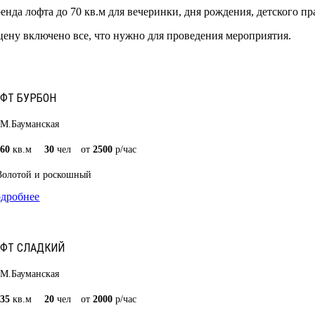
енда лофта до 70 кв.м для вечеринки, дня рождения, детского п
цену включено все, что нужно для проведения мероприятия.
ФТ БУРБОН
М.Бауманская
60
кв.м
30
чел
от
2500
р/час
Золотой и роскошный
дробнее
ФТ СЛАДКИЙ
М.Бауманская
35
кв.м
20
чел
от
2000
р/час