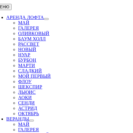
ЕНЮ
АРЕНДА ЛОФТА
МАЙ
ГАЛЕРЕЯ
ОЛИВКОВЫЙ
БАУМ ХОЛЛ
РАССВЕТ
НОВЫЙ
НУАР
БУРБОН
МАРТИ
СЛАДКИЙ
МОЙ ПЕРВЫЙ
ФЛОУ
ШЕКСПИР
ЛЬЮИС
АОКИ
СЕНДИ
АСТРИД
ОКТЯБРЬ
ВЕРАНДЫ
МАЙ
ГАЛЕРЕЯ