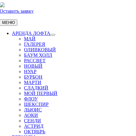
Skip
to
Оставить заявку
content
МЕНЮ
АРЕНДА ЛОФТА
МАЙ
ГАЛЕРЕЯ
ОЛИВКОВЫЙ
БАУМ ХОЛЛ
РАССВЕТ
НОВЫЙ
НУАР
БУРБОН
МАРТИ
СЛАДКИЙ
МОЙ ПЕРВЫЙ
ФЛОУ
ШЕКСПИР
ЛЬЮИС
АОКИ
СЕНДИ
АСТРИД
ОКТЯБРЬ