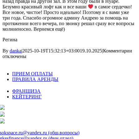
назад правда на другой зал. В этом году были в Нуаре.
Безумно красивый лофт как и все ваши
в самое сердечко!
Все новое, чистое! Просто идеально! Поэтому я с вами уже
три года. Спасибо огромное админу Андрею за помощь на
протяжении всего вечера, по звонку решал сразу все вопросы
молниеносно. Вернемся ещё)
Регина
к
By
danka
|
2025-10-19T15:32:13+03:00
19.10.2025
|
Комментарии
за
отключены
Бе
кр
ло
ПРИЕМ ОПЛАТЫ
как
ПРАВИЛА АРЕНДЫ
и
все
ФРАНШИЗА
ва
КЕЙТЕРИНГ
+7 495 106 37 07
+7 999 998 54 86
+7 999 998 54 86
sokspace.ru@yandex.ru (общ.вопросы)
gkesfinance@yandex.ru (фин.отдел)