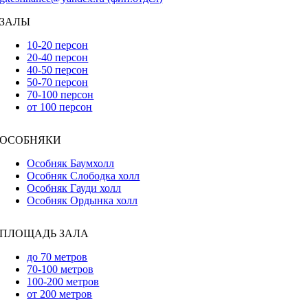
ЗАЛЫ
10-20 персон
20-40 персон
40-50 персон
50-70 персон
70-100 персон
от 100 персон
ОСОБНЯКИ
Особняк Баумхолл
Особняк Слободка холл
Особняк Гауди холл
Особняк Ордынка холл
ПЛОЩАДЬ ЗАЛА
до 70 метров
70-100 метров
100-200 метров
от 200 метров